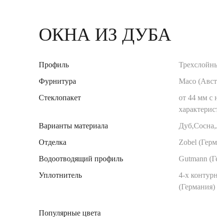
ОКНА ИЗ ДУБА
Профиль
Трехслойн
Фурнитура
Maco (Авст
Стеклопакет
от 44 мм с
характерис
Варианты материала
Дуб,Сосна
Отделка
Zobel (Гер
Водоотводящий профиль
Gutmann (Г
Уплотнитель
4-х контурн
(Германия)
Популярные цвета