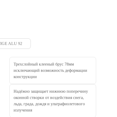
IGE ALU 92
Трехслойный клееный брус 78мм
Силиконо
исключающий возможность деформации
силиконо
конструкции
вибрация
средам. 
соедини
Надёжно защищает нижнюю поперечину
при монт
оконной створки от воздействия снега,
отличной
льда, града, дождя и ультрафиолетового
строител
излучения