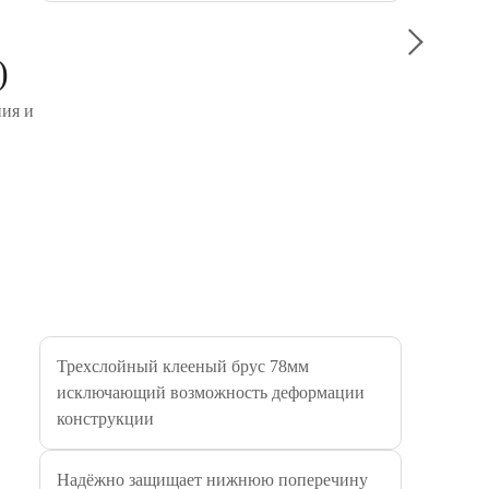
Водно-ак
(Zobel Г
)
покрытие
фактуру 
ния и
погодных
необходи
Трехслойный клееный брус 78мм
Силиконо
исключающий возможность деформации
силиконо
конструкции
вибрация
средам. 
соедини
Надёжно защищает нижнюю поперечину