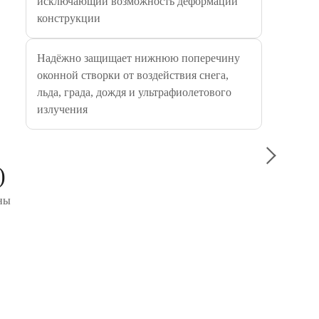
исключающий возможность деформации
силиконо
конструкции
вибрация
средам. 
соедини
Надёжно защищает нижнюю поперечину
при монт
оконной створки от воздействия снега,
отличной
льда, града, дождя и ультрафиолетового
строител
излучения
Водно-ак
(Zobel Г
)
покрытие
фактуру 
ны
погодных
необходи