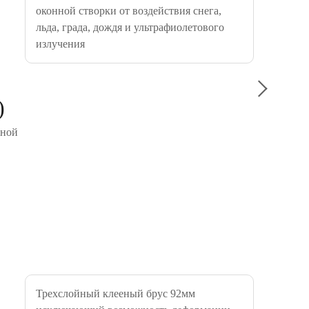
при монт
оконной створки от воздействия снега,
отличной
льда, града, дождя и ультрафиолетового
строител
излучения
Водно-ак
(Zobel Г
)
покрытие
фактуру 
жной
погодных
необходи
Трехслойный клееный брус 92мм
Силиконо