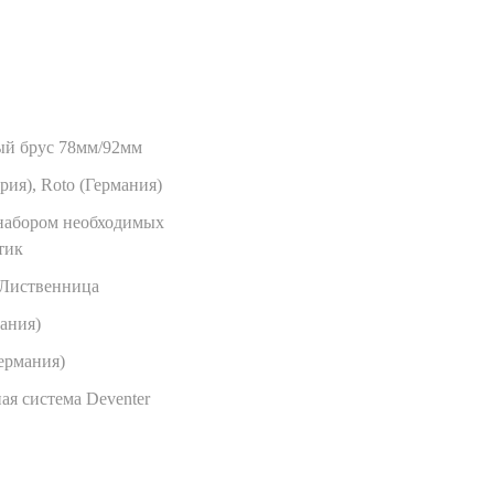
ый брус 78мм/92мм
рия), Roto (Германия)
 набором необходимых
тик
,Лиственница
мания)
ермания)
ая система Deventer