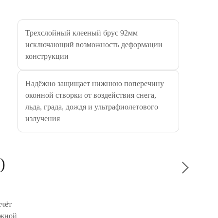
Трехслойный клееный брус 92мм
Силиконо
исключающий возможность деформации
силиконо
конструкции
вибрация
средам. 
соедини
Надёжно защищает нижнюю поперечину
при монт
оконной створки от воздействия снега,
отличной
льда, града, дождя и ультрафиолетового
строител
излучения
Водно-ак
(Zobel Г
)
покрытие
фактуру 
погодных
необходи
счёт
ужной