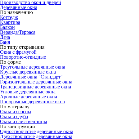
Производство окон и дверей
Деревянные окна
По назначению
Коттедж
Квартира
Балкон
Веранда/Терраса
Дача
Баня
По типу открывания
Окна с фрамугой
Поворотно-откидные
По форме
Треугольные деревянные окна
Круглые деревянные окна
Деревянные окна "Стандарт"
Горизонтальные деревянные окна
Трапецевидные деревянные окна
Угловые деревянные окна
Арочные деревянные окна
Панорамные деревянные окна
По материалу
Окна из сосны
Окна из дуба
Окна из лиственницы
По конструкции
Одностворчатые деревянные окна
Двухстворчатые деревянные окна