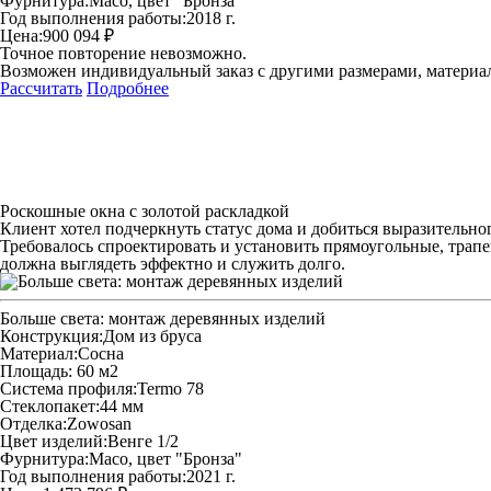
Фурнитура:
Maco, цвет "Бронза"
Год выполнения работы:
2018 г.
Цена:
900 094 ₽
Точное повторение невозможно.
Возможен индивидуальный заказ с другими размерами, материа
Рассчитать
Подробнее
Роскошные окна с золотой раскладкой
Клиент хотел подчеркнуть статус дома и добиться выразительно
Требовалось спроектировать и установить прямоугольные, трап
должна выглядеть эффектно и служить долго.
Больше света: монтаж деревянных изделий
Конструкция:
Дом из бруса
Материал:
Сосна
Площадь:
60 м2
Система профиля:
Termo 78
Стеклопакет:
44 мм
Отделка:
Zowosan
Цвет изделий:
Венге 1/2
Фурнитура:
Maco, цвет "Бронза"
Год выполнения работы:
2021 г.