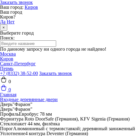
Заказать звонок
Ваш город:
Киров
Ваш город
Киров?
Да
Нет
×
Выберите город
Поиск:
По данному запросу ни одного города не найдено!
Москва
Киров
Санкт-Петербург
Пермь
+7 (8332) 38-52-00
Заказать звонок
0
0
Главная
Входные деревянные двери
Дверь"Фараон"
Дверь"Фараон"
Профиль
Евробрус 78 мм
Фурнитура
Roto DoorSafe (Германия), KFV Sigenia (Германия)
Стеклопакет
44 мм, филёнка
Порог
Алюминиевый с термовставкой; деревянный заниженный
Уплотнение
4 контура Deventer (Германия)