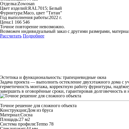
Отделка:
Zowosan
Цвет изделий:
RAL7015; Белый
Фурнитура:
Maco, цвет "Титан"
Год выполнения работы:
2022 г.
Цена:
1 166 546
Точное повторение невозможно.
Возможен индивидуальный заказ с другими размерами, материа
Рассчитать
Подробнее
Эстетика и функциональность: трапециевидные окна
Задача проекта — выполнить остекление двухэтажного дома с у
герметичность монтажа, корректную работу фурнитуры, надёжну
завершить в оговорённые сроки, гарантировав долговечность и 
Точное решение для сложного объекта
Конструкция:
Дом из бруса
Материал:
Сосна
Площадь:
27 м2
Система профиля:
Termo 78
Стеклопакет:
44 мм