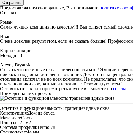
Отправить
Предоставляя нам свои данные, Вы принимаете
политику о кон
Отзывы
Роман
Самая лучшая компания по качеству!!! Выполняет самый сложные
Иван
Очень доволен результатом, если не сказать больше! Профессио
Кирилл ловцов
Молодцы !
Alexey Bryanski
Сказать что отличные окна – ничего не сказать ! Эмоции перепо
покраски подгонки деталей на отлично. Дом стоит на центральн
отопления включал не во всех комнатах. Не предполагал, что ок
и установщики аккуратные и вежливые. Рекомендую всем !
Оставить отзыв или просмотреть другие вы можете по
ссылке
Примеры наших проектов
Эстетика и функциональность: трапециевидные окна
Конструкция:
Дом из бруса
Материал:
Сосна
Площадь:
21 м2
Система профиля:
Termo 78
Стеклопакет:
44 мм