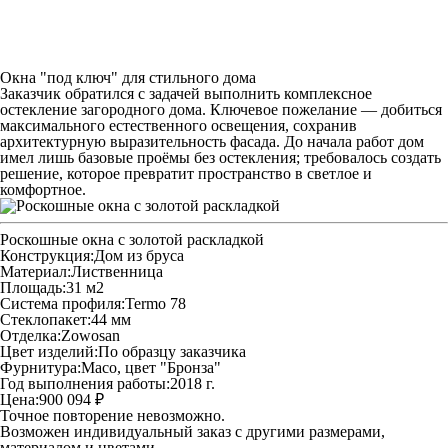
Окна "под ключ" для стильного дома
Заказчик обратился с задачей выполнить комплексное
остекление загородного дома. Ключевое пожелание — добиться
максимального естественного освещения, сохранив
архитектурную выразительность фасада. До начала работ дом
имел лишь базовые проёмы без остекления; требовалось создать
решение, которое превратит пространство в светлое и
комфортное.
Роскошные окна с золотой раскладкой
Конструкция:
Дом из бруса
Материал:
Лиственница
Площадь:
31 м2
Система профиля:
Termo 78
Стеклопакет:
44 мм
Отделка:
Zowosan
Цвет изделий:
По образцу заказчика
Фурнитура:
Maco, цвет "Бронза"
Год выполнения работы:
2018 г.
Цена:
900 094 ₽
Точное повторение невозможно.
Возможен индивидуальный заказ с другими размерами,
материалом и цветами