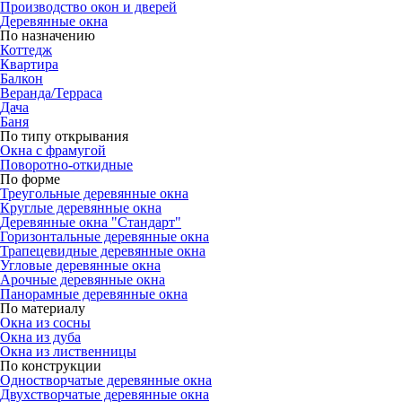
Производство окон и дверей
Деревянные окна
По назначению
Коттедж
Квартира
Балкон
Веранда/Терраса
Дача
Баня
По типу открывания
Окна с фрамугой
Поворотно-откидные
По форме
Треугольные деревянные окна
Круглые деревянные окна
Деревянные окна "Стандарт"
Горизонтальные деревянные окна
Трапецевидные деревянные окна
Угловые деревянные окна
Арочные деревянные окна
Панорамные деревянные окна
По материалу
Окна из сосны
Окна из дуба
Окна из лиственницы
По конструкции
Одностворчатые деревянные окна
Двухстворчатые деревянные окна