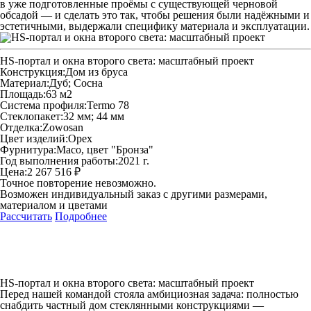
в уже подготовленные проёмы с существующей черновой
обсадой — и сделать это так, чтобы решения были надёжными и
эстетичными, выдержали специфику материала и эксплуатации.
HS‑портал и окна второго света: масштабный проект
Конструкция:
Дом из бруса
Материал:
Дуб; Сосна
Площадь:
63 м2
Система профиля:
Termo 78
Стеклопакет:
32 мм; 44 мм
Отделка:
Zowosan
Цвет изделий:
Орех
Фурнитура:
Maco, цвет "Бронза"
Год выполнения работы:
2021 г.
Цена:
2 267 516 ₽
Точное повторение невозможно.
Возможен индивидуальный заказ с другими размерами,
материалом и цветами
Рассчитать
Подробнее
HS‑портал и окна второго света: масштабный проект
Перед нашей командой стояла амбициозная задача: полностью
снабдить частный дом стеклянными конструкциями —