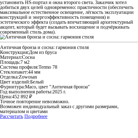
установить HS‑портал и окна второго света. Заказчик хотел
добиться двух целей одновременно: практичности (обеспечить
максимальное естественное освещение, лёгкость эксплуатации
конструкций и энергоэффективность помещения) и
эстетического эффекта (создать впечатляющий архитектурный
акцент, который будет вызывать восхищение и подчёркивать
современный стиль дома).
Античная бронза и сосна: гармония стиля
Конструкция:
Дом из бруса
Материал:
Сосна
Площадь:
7 м2
Система профиля:
Termo 78
Стеклопакет:
44 мм
Отделка:
Zowosan
Цвет изделий:
Белый
Фурнитура:
Maco, цвет "Античная бронза"
Год выполнения работы:
2025 г.
Цена:
452 892 ₽
Точное повторение невозможно.
Возможен индивидуальный заказ с другими размерами,
материалом и цветами
Рассчитать
Подробнее